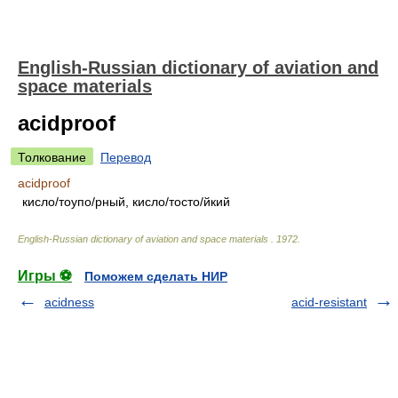
English-Russian dictionary of aviation and
space materials
acidproof
Толкование
Перевод
acidproof
кисл
о/
тоуп
о/
рный, кисл
о/
тост
о/
йкий
English-Russian dictionary of aviation and space materials
.
1972
.
Игры ⚽
Поможем сделать НИР
acidness
acid-resistant