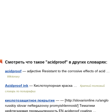
Смотреть что такое "acidproof" в других словарях:
acidproof
— adjective Resistant to the corrosive effects of acid …
Wiktionary
Acidproof ink
— Кислотоупорная краска …
Краткий толковый
словарь по полиграфии
кислотозащитное покрытие
— — [http://slovarionline.ru/anglo
russkiy slovar neftegazovoy promyishlennosti/] Тематики
нефтегазовая промышленность EN acidproof coating …